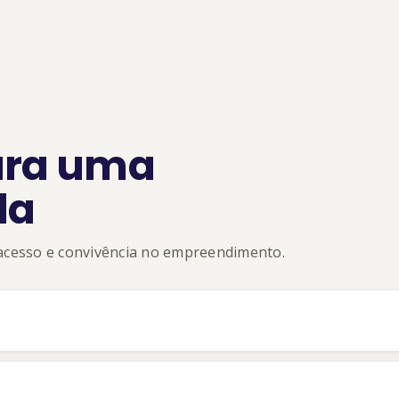
ara uma
la
 acesso e convivência no empreendimento.
Antecipações ou extensões dependem de disponibilidade — consult