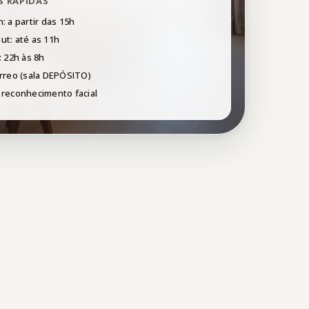
S RÁPIDAS
: a partir das 15h
ut: até as 11h
: 22h às 8h
érreo (sala DEPÓSITO)
 reconhecimento facial