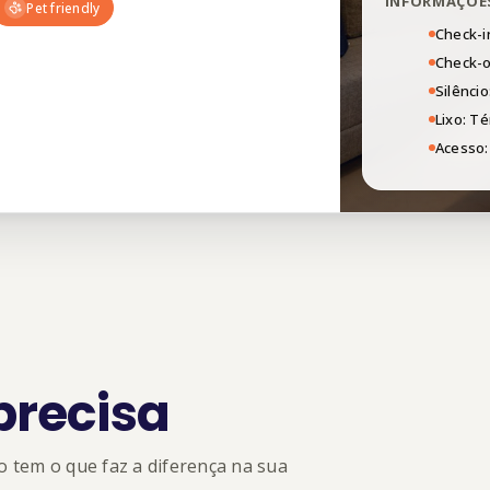
INFORMAÇÕE
Pet friendly
Check-in
Check-o
Silêncio
Lixo: T
Acesso:
precisa
tem o que faz a diferença na sua