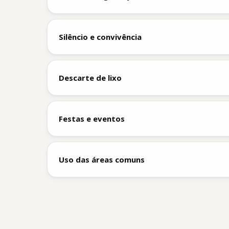
A entrada é feita por
reconhecimento facial
. 
Silêncio e convivência
Horário de silêncio das
22h às 08h
. Evite som a
Descarte de lixo
O lixo deve ser descartado na sala identificada 
Festas e eventos
Não é permitido realizar festas, eventos ou a
Uso das áreas comuns
Academia (2º andar) e coworking (térreo) têm hor