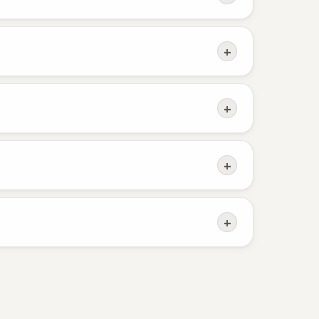
e.
+
 também.
+
fica do lado esquerdo.
+
omuns do empreendimento.
+
zados para o próximo.