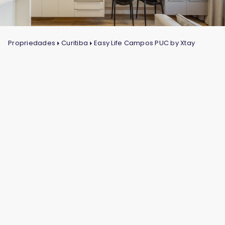
Propriedades
Curitiba
Easy Life Campos PUC by Xtay
Contas de consumo
(água, luz e gás)
Internet
Condomínio e IPTU
Mensalidade a partir de R$
2.700