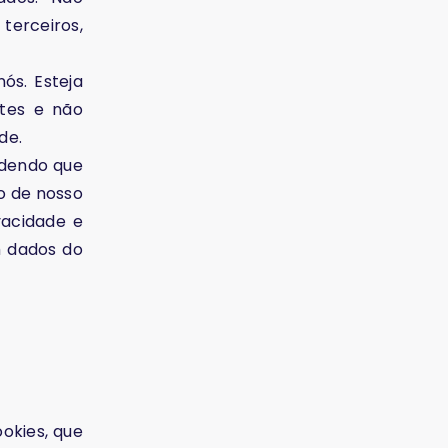
terceiros,
ós. Esteja
ites e não
de.
ndendo que
o de nosso
vacidade e
m dados do
okies, que