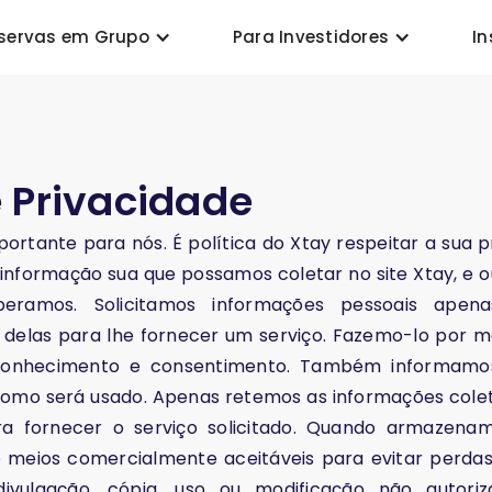
servas em Grupo
Para Investidores
In
e Privacidade
portante para nós. É política do Xtay respeitar a sua 
informação sua que possamos coletar no site Xtay, e ou
eramos. Solicitamos informações pessoais apen
delas para lhe fornecer um serviço. Fazemo-lo por me
 conhecimento e consentimento. Também informamo
omo será usado. Apenas retemos as informações cole
a fornecer o serviço solicitado. Quando armazenam
meios comercialmente aceitáveis ​​para evitar perdas
vulgação, cópia, uso ou modificação não autoriz