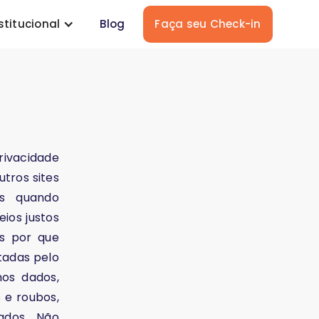
stitucional
Blog
Faça seu Check-in
privacidade
tros sites
as quando
ios justos
s por que
tadas pelo
os dados,
 e roubos,
ados. Não