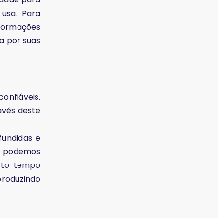
 usa. Para
nformações
a por suas
onfiáveis.
avés deste
fundidas e
mo podemos
nto tempo
produzindo