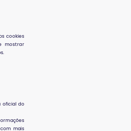
os cookies
e mostrar
s.
oficial do
formações
s com mais