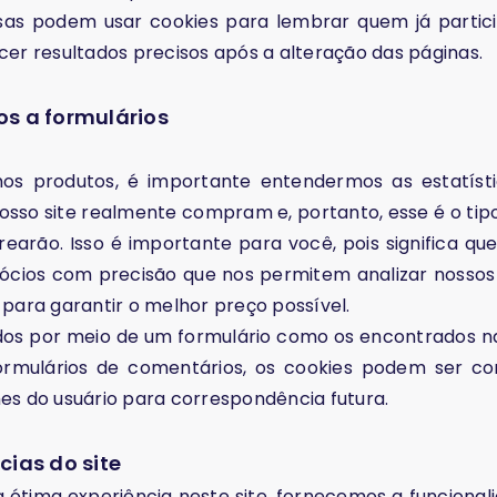
isas podem usar cookies para lembrar quem já parti
cer resultados precisos após a alteração das páginas.
os a formulários
s produtos, é importante entendermos as estatísti
nosso site realmente compram e, portanto, esse é o tip
rearão. Isso é importante para você, pois significa q
gócios com precisão que nos permitem analizar nossos
 para garantir o melhor preço possível.
os por meio de um formulário como os encontrados n
ormulários de comentários, os cookies podem ser co
es do usuário para correspondência futura.
cias do site
ótima experiência neste site, fornecemos a funcional