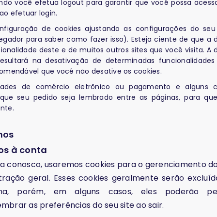
ndo você efetua logout para garantir que você possa acess
ao efetuar login.
nfiguração de cookies ajustando as configurações do se
egador para saber como fazer isso). Esteja ciente de que a 
ionalidade deste e de muitos outros sites que você visita. A
esultará na desativação de determinadas funcionalidades
ecomendável que você não desative os cookies.
lidades de comércio eletrônico ou pagamento e alguns c
r que seu pedido seja lembrado entre as páginas, para q
nte.
mos
os à conta
ta conosco, usaremos cookies para o gerenciamento d
stração geral. Esses cookies geralmente serão excluí
ma, porém, em alguns casos, eles poderão pe
mbrar as preferências do seu site ao sair.