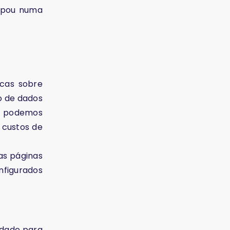
cipou numa
cas sobre
o de dados
ue podemos
 custos de
as páginas
nfigurados
idade para