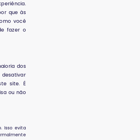
periência.
por que às
como você
de fazer o
aioria dos
 desativar
e site. É
isa ou não
 Isso evita
normalmente