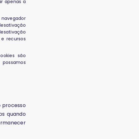
ar apenas a
u navegador
desativação
 desativação
 e recursos
ookies são
ue possamos
o processo
dos quando
rmanecer