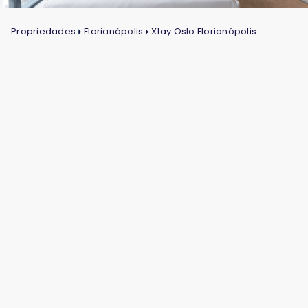
Propriedades
Florianópolis
Xtay Oslo Florianópolis
Contas de consumo
(água, luz e gás)
Internet
Condomínio e IPTU
Mensalidade a partir de R$
4.800