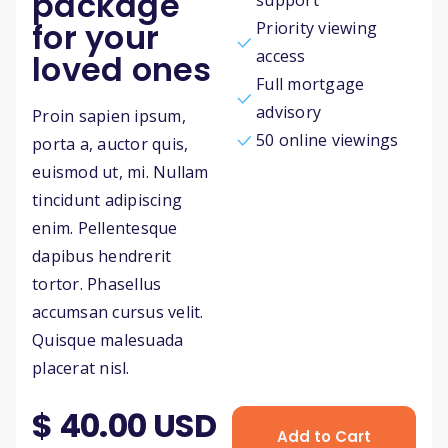
package
support
for your
Priority viewing
access
loved ones
Full mortgage
advisory
Proin sapien ipsum,
50 online viewings
porta a, auctor quis,
euismod ut, mi. Nullam
tincidunt adipiscing
enim. Pellentesque
dapibus hendrerit
tortor. Phasellus
accumsan cursus velit.
Quisque malesuada
placerat nisl.
$ 40.00 USD