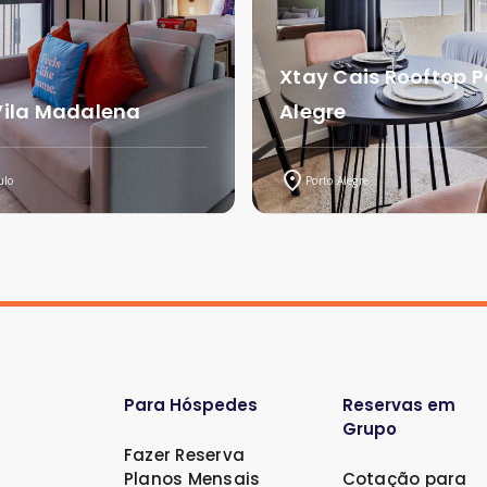
Xtay Cais Rooftop P
Vila Madalena
Alegre
ulo
Porto Alegre
Para Hóspedes
Reservas em
Grupo
Fazer Reserva
Planos Mensais
Cotação para