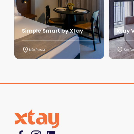
Simple Smart by Xtay
Xtay 
João Pessoa
São Pa